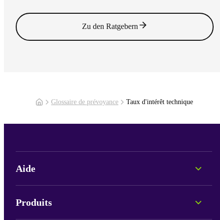
Lire l'article
Zu den Ratgebern
Glossaire de prévoyance
Taux d'intérêt technique
Aide
Conseil personnel
Informations sur les fonds
Produits
Portails et connexion