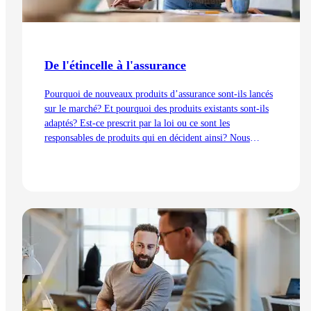
De l'étincelle à l'assurance
Pourquoi de nouveaux produits d’assurance sont-ils lancés
sur le marché? Et pourquoi des produits existants sont-ils
adaptés? Est-ce prescrit par la loi ou ce sont les
responsables de produits qui en décident ainsi? Nous
expliquons les processus de développement du point de vue
de la gestion des produits – de l’idée au lancement.
Lire l'article