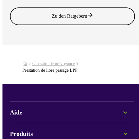
Lire l'article
Zu den Ratgebern
Glossaire de prévoyance
Prestation de libre passage LPP
Aide
Conseil personnel
Informations sur les fonds
Produits