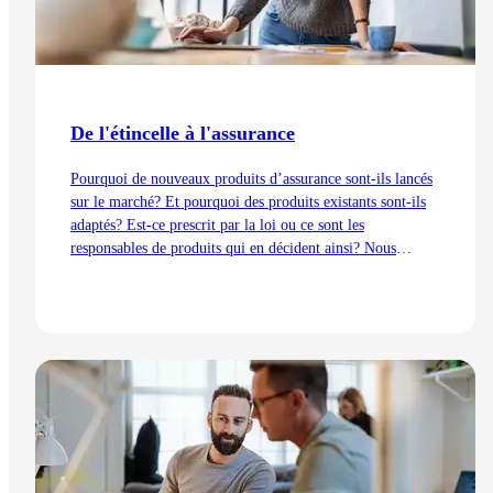
De l'étincelle à l'assurance
Pourquoi de nouveaux produits d’assurance sont-ils lancés
sur le marché? Et pourquoi des produits existants sont-ils
adaptés? Est-ce prescrit par la loi ou ce sont les
responsables de produits qui en décident ainsi? Nous
expliquons les processus de développement du point de vue
de la gestion des produits – de l’idée au lancement.
Lire l'article