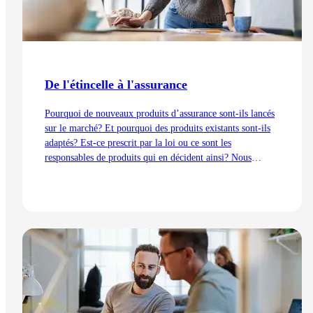
De l'étincelle à l'assurance
Pourquoi de nouveaux produits d’assurance sont-ils lancés
sur le marché? Et pourquoi des produits existants sont-ils
adaptés? Est-ce prescrit par la loi ou ce sont les
responsables de produits qui en décident ainsi? Nous
expliquons les processus de développement du point de vue
de la gestion des produits – de l’idée au lancement.
Lire l'article