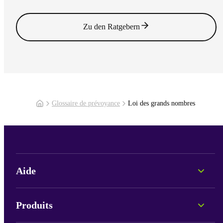
Lire l'article
Zu den Ratgebern
Glossaire de prévoyance
Loi des grands nombres
Aide
Conseil personnel
Informations sur les fonds
Produits
Portails et connexion