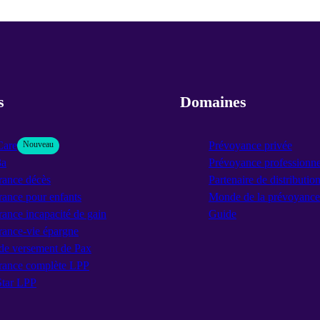
s
Domaines
Care
Nouveau
Prévoyance privée
3a
Prévoyance professionne
rance décès
Partenaire de distributio
ance pour enfants
Monde de la prévoyance
ance incapacité de gain
Guide
rance-vie épargne
de versement de Pax
rance complète LPP
tar LPP