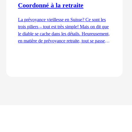
Coordonné à la retraite
La prévoyance vieillesse en Suisse? Ce sont les
trois piliers – tout est très simple! Mais on dit que
le diable se cache dans les détails. Heureusement,
en matière de prévoyance retraite, tout se passe
bien. En ordre et coordonné. Et c'est aussi grâce à
la déduction de coordination.
Lire l'article