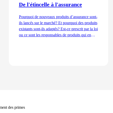
De l'étincelle à l'assurance
Pourquoi de nouveaux produits d’assurance sont-
ils lancés sur le marché? Et pourquoi des produits
existants sont-ils adaptés? Est-ce prescrit par la loi
ou ce sont les responsables de produits qui en
décident ainsi? Nous expliquons les processus de
développement du point de vue de la gestion des
produits – de l’idée au lancement.
Lire l'article
ement des primes