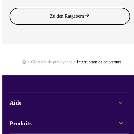
Lire l'article
Zu den Ratgebern
Glossaire de prévoyance
Interruption de couverture
Aide
Conseil personnel
Informations sur les fonds
Produits
Portails et connexion