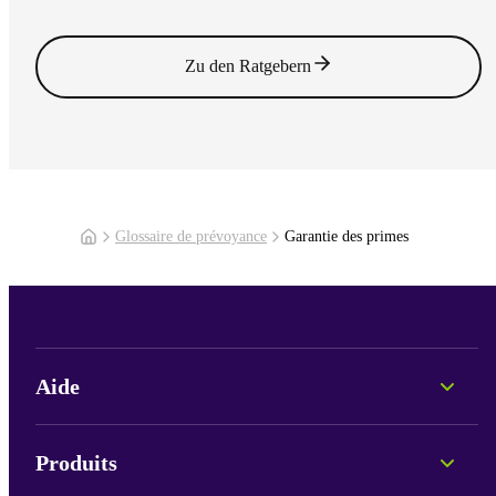
Lire l'article
Zu den Ratgebern
Glossaire de prévoyance
Garantie des primes
Aide
Conseil personnel
Informations sur les fonds
Produits
Portails et connexion