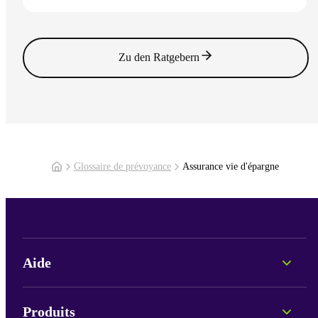
Lire l'article
Zu den Ratgebern
Glossaire de prévoyance
Assurance vie d'épargne
Aide
Conseil personnel
Informations sur les fonds
Produits