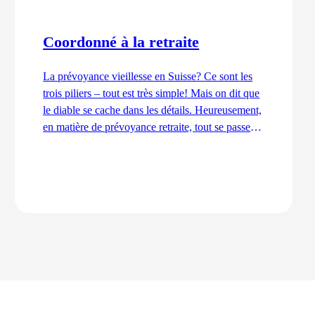
Coordonné à la retraite
La prévoyance vieillesse en Suisse? Ce sont les
trois piliers – tout est très simple! Mais on dit que
le diable se cache dans les détails. Heureusement,
en matière de prévoyance retraite, tout se passe
bien. En ordre et coordonné. Et c'est aussi grâce à
la déduction de coordination.
Lire l'article