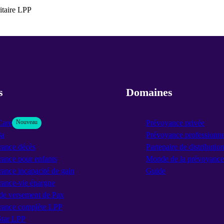
itaire LPP
s
Domaines
Care
Nouveau
Prévoyance privée
3a
Prévoyance professionne
rance décès
Partenaire de distributio
ance pour enfants
Monde de la prévoyance
ance incapacité de gain
Guide
rance-vie épargne
de versement de Pax
rance complète LPP
tar LPP