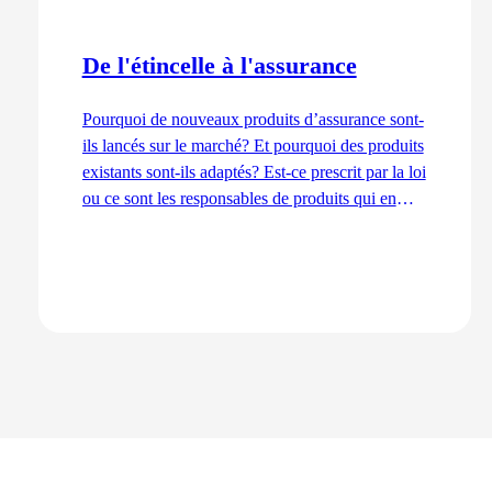
De l'étincelle à l'assurance
Pourquoi de nouveaux produits d’assurance sont-
ils lancés sur le marché? Et pourquoi des produits
existants sont-ils adaptés? Est-ce prescrit par la loi
ou ce sont les responsables de produits qui en
décident ainsi? Nous expliquons les processus de
développement du point de vue de la gestion des
produits – de l’idée au lancement.
Lire l'article