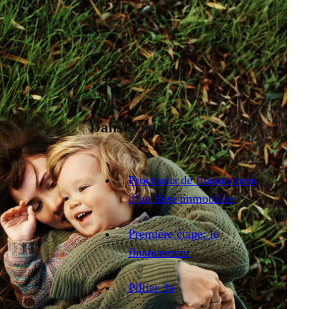
Dans ce guide
Processus de financement
d’un bien immobilier
Première étape: le
financement
Pillier 3a