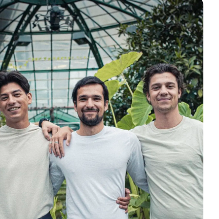
 Vielzahl
d das Artensterben
markt abgelöst und
Mycrobez verbindet