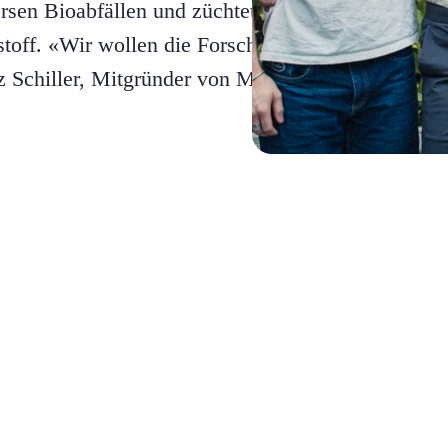
rsen Bioabfällen und züchtet so einen 100 Prozent
toff.
«
Wir wollen die Forschung an Pilzen und ih
tz Schiller, Mitgründer von Mycrobez und CMO.