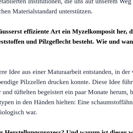
etablierten Institutionen, die uns auf unserem We
ichen Materialstandard unterstützen.
e äusserst effiziente Art ein Myzelkomposit her,
ststoffen und Pilzgeflecht besteht. Wie und wan
ere Idee aus einer Maturaarbeit entstanden, in de
bendige Pilzzellen drucken konnte. Diese Idee füh
 und tüftelten begeistert ein paar Monate herum, b
typen in den Händen hielten: Eine schaumstoffähnl
iologisch war.
hr Herstellungsprozess? Und warum ist dieser 