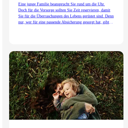
Eine junge Familie beansprucht Sie rund um die Uhr.
Doch für die Vorsorge sollten Sie Zeit reservieren, damit
Sie für die Überraschungen des Lebens gerüstet sind. Denn
nur, wer für eine passende Absicherung gesorgt hat, gibt
der Familie Sicherheit – egal, welche Überraschungen das
Leben bereithält. Dabei bildet die Risikoabsicherung das
Fundament für die Sicherheit der Familie, gefolgt von der
Alters- und Rentenvorsorge.
Zum Artikel