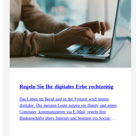
Regeln Sie Ihr digitales Erbe rechtzeitig
Das Leben im Beruf und in der Freizeit wird immer
digitaler: Die meisten Leute nutzen ein Handy und einen
Computer, kommunizieren via E-Mail, regeln ihre
Bankgeschäfte übers Internet und besitzen ein Social-
Media-Profil auf Facebook, Instagram oder LinkedIn.
Viele Nutzer posten private Momente aus ihrem Leben.