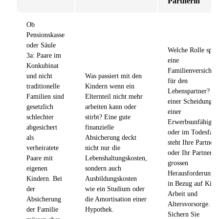
Partnerin
Ob
Pensionskasse
oder Säule
Welche Rolle spiel
3a: Paare im
eine
Konkubinat
Familienversicher
und nicht
Was passiert mit den
für den
traditionelle
Kindern wenn ein
Lebenspartner? Be
Familien sind
Elternteil nicht mehr
einer Scheidung,
gesetzlich
arbeiten kann oder
einer
schlechter
stirbt? Eine gute
Erwerbsunfähigkei
abgesichert
finanzielle
oder im Todesfall
als
Absicherung deckt
steht Ihre Partneri
verheiratete
nicht nur die
oder Ihr Partner v
Paare mit
Lebenshaltungskosten,
grossen
eigenen
sondern auch
Herausforderunge
Kindern. Bei
Ausbildungskosten
in Bezug auf Kind
der
wie ein Studium oder
Arbeit und
Absicherung
die Amortisation einer
Altersvorsorge.
der Familie
Hypothek.
Sichern Sie