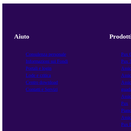
Aiuto
Prodott
Consulenza personale
Pax 
Informazioni sui Fondi
Pax 
Portali e login
Assic
Lode e critica
Assic
Centro download
Assic
Contatti e Servizi
guad
Assic
Pax
Piano
Assic
Pax 