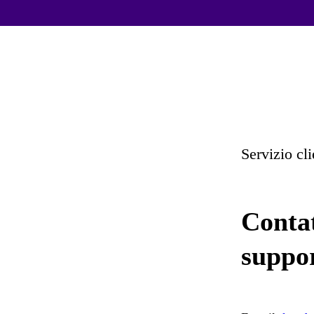
Servizio cl
Contat
suppor