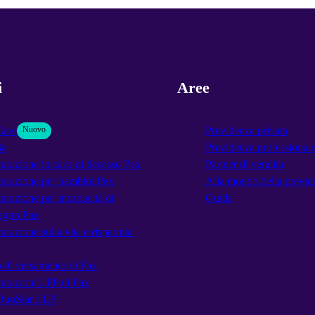
i
Aree
Care
Nuovo
Previdenza privata
3a
Previdenza professional
urazione in caso di decesso Pax
Partner di vendita
urazione per bambini Pax
Alla mondo della previd
urazione per incapacità di
Guida
agno Pax
urazione sulla vita e risparmio
 di versamento di Pax
urazioni LPP di Pax
DuoStar LLP