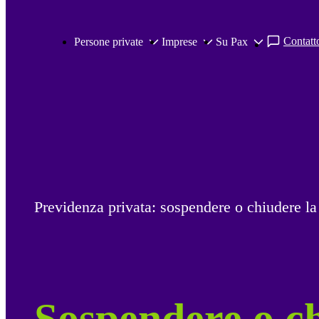
Salta al contenuto principale
Contatto
Persone private
Imprese
Su Pax
Previdenza privata: sospendere o chiudere la
Sospendere o c