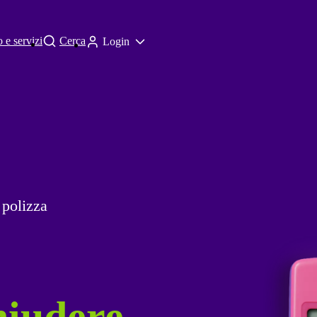
 e servizi
Cerca
Login
 polizza
hiudere