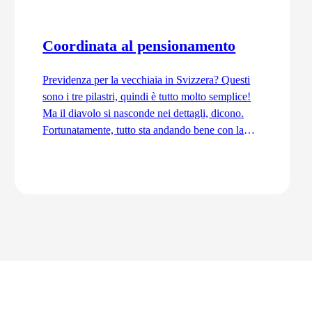
Coordinata al pensionamento
Previdenza per la vecchiaia in Svizzera? Questi
sono i tre pilastri, quindi è tutto molto semplice!
Ma il diavolo si nasconde nei dettagli, dicono.
Fortunatamente, tutto sta andando bene con la
previdenza per la vecchiaia. Ordinata e
coordinata. Anche grazie alla trattenuta di
coordinamento.
Vai all'articolo