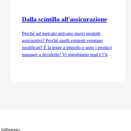
Dalla scintilla all'assicurazione
Perché sul mercato arrivano nuovi prodotti
assicurativi? Perché quelli esistenti vengono
modificati? È la legge a imporlo o sono i product
manager a deciderlo? Vi spieghiamo qual è l’iter
di sviluppo dal punto di vista del Product
Management, dall’idea fino all’immissione sul
mercato.
Vai all'articolo
i fallimento