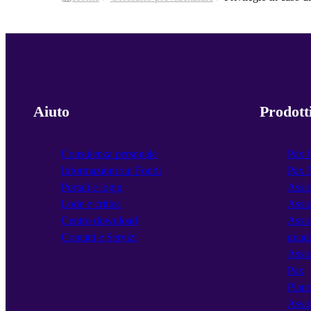
Aiuto
Prodott
Consulenza personale
Pax 
Informazioni sui Fondi
Pax 
Portali e login
Assic
Lode e critica
Assic
Centro download
Assic
Contatti e Servizi
guad
Assic
Pax
Piano
Assic