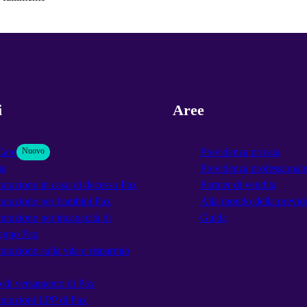
i
Aree
Care
Nuovo
Previdenza privata
3a
Previdenza professional
urazione in caso di decesso Pax
Partner di vendita
urazione per bambini Pax
Alla mondo della previd
urazione per incapacità di
Guida
agno Pax
urazione sulla vita e risparmio
 di versamento di Pax
urazioni LPP di Pax