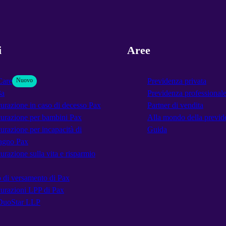
i
Aree
Care
Nuovo
Previdenza privata
3a
Previdenza professional
urazione in caso di decesso Pax
Partner di vendita
urazione per bambini Pax
Alla mondo della previd
urazione per incapacità di
Guida
agno Pax
urazione sulla vita e risparmio
 di versamento di Pax
urazioni LPP di Pax
DuoStar LLP