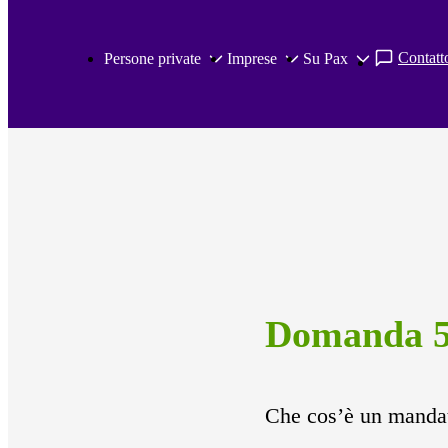
Salta al contenuto principale
Contatto
Persone private
Imprese
Su Pax
Domanda 5
Che cos’è un manda