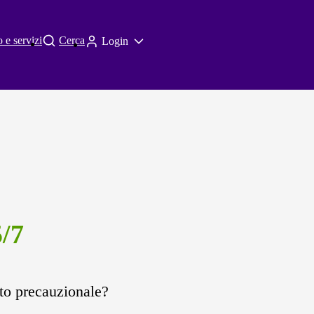
 e servizi
Cerca
Login
/7
to precauzionale?