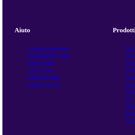
Aiuto
Prodott
Consulenza personale
Pax 
Informazioni sui Fondi
Pax 
Portali e login
Assic
Lode e critica
Assic
Centro download
Assic
Contatti e Servizi
guad
Assic
Pax
Piano
Assic
Pax 