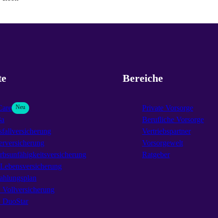
te
Bereiche
Care
Neu
Private Vorsorge
3a
Berufliche Vorsorge
fallversicherung
Vertriebspartner
erversicherung
Vorsorgewelt
rbsunfähigkeitsversicherung
Ratgeber
-Lebensversicherung
ahlungsplan
Vollversicherung
DuoStar