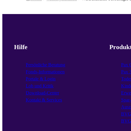
Hilfe
Produk
Persönliche Beratung
Pax 
Fonds-Informationen
Pax 
Portale & Login
Todes
Lob und Kritik
Kind
Download-Center
Erwe
Kontakt & Services
Spar
Ausz
BVG 
BVG 