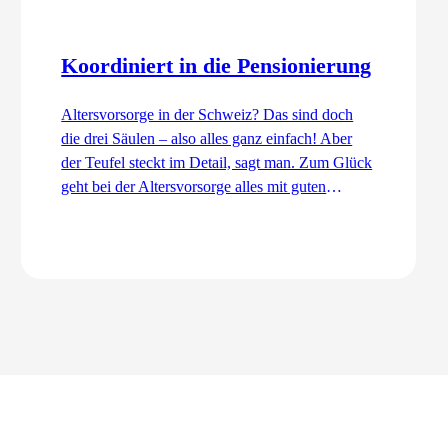
Koordiniert in die Pensionierung
Altersvorsorge in der Schweiz? Das sind doch
die drei Säulen – also alles ganz einfach! Aber
der Teufel steckt im Detail, sagt man. Zum Glück
geht bei der Altersvorsorge alles mit guten
Dingen zu. Ordentlich und koordiniert. Auch
dank dem Koordinationsabzug.
Zum Artikel