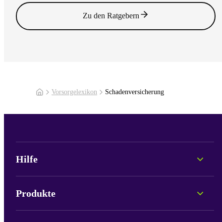
Zu den Ratgebern
Vorsorgelexikon
Schadenversicherung
Hilfe
Persönliche Beratung
Fonds-Informationen
Produkte
Portale & Login
Lob und Kritik
Pax Care
Neu