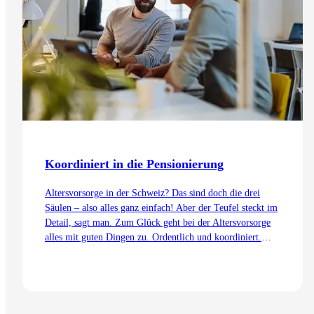
Koordiniert in die Pensionierung
Altersvorsorge in der Schweiz? Das sind doch die drei
Säulen – also alles ganz einfach! Aber der Teufel steckt im
Detail, sagt man. Zum Glück geht bei der Altersvorsorge
alles mit guten Dingen zu. Ordentlich und koordiniert.
Auch dank dem Koordinationsabzug.
Zum Artikel