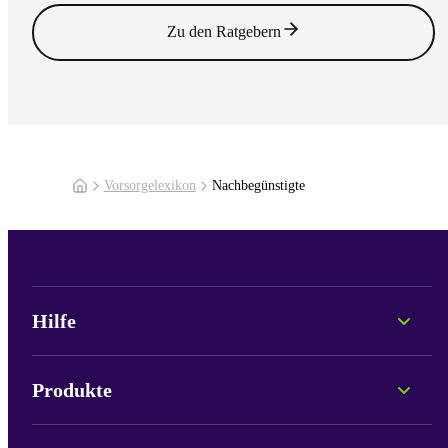
Zu den Ratgebern
Vorsorgelexikon
Nachbegünstigte
Hilfe
Persönliche Beratung
Fonds-Informationen
Produkte
Portale & Login
Lob und Kritik
Pax Care
Neu