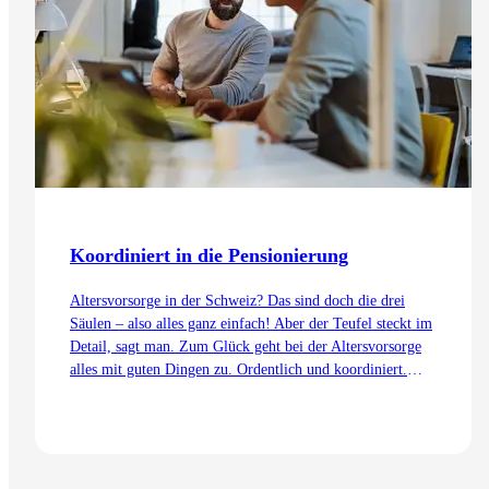
Koordiniert in die Pensionierung
Altersvorsorge in der Schweiz? Das sind doch die drei
Säulen – also alles ganz einfach! Aber der Teufel steckt im
Detail, sagt man. Zum Glück geht bei der Altersvorsorge
alles mit guten Dingen zu. Ordentlich und koordiniert.
Auch dank dem Koordinationsabzug.
Zum Artikel