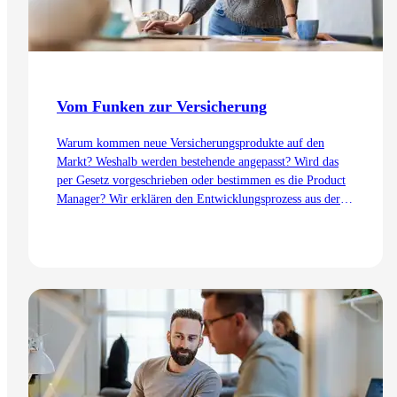
Vom Funken zur Versicherung
Warum kommen neue Versicherungsprodukte auf den
Markt? Weshalb werden bestehende angepasst? Wird das
per Gesetz vorgeschrieben oder bestimmen es die Product
Manager? Wir erklären den Entwicklungsprozess aus der
Sicht des Product Management – von der Idee bis zur
Einführung.
Zum Artikel