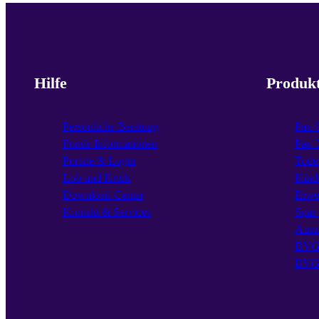
Hilfe
Produk
Persönliche Beratung
Pax 
Fonds-Informationen
Pax 
Portale & Login
Todes
Lob und Kritik
Kind
Download-Center
Erwe
Kontakt & Services
Spar
Ausz
BVG 
BVG 