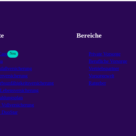
te
Bereiche
Care
Neu
Private Vorsorge
3a
Berufliche Vorsorge
fallversicherung
Vertriebspartner
erversicherung
Vorsorgewelt
rbsunfähigkeitsversicherung
Ratgeber
-Lebensversicherung
ahlungsplan
Vollversicherung
DuoStar