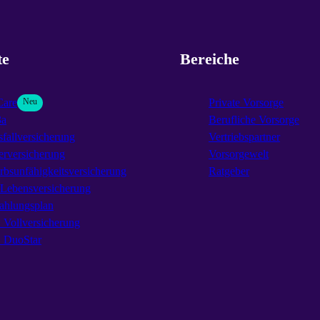
te
Bereiche
Care
Neu
Private Vorsorge
3a
Berufliche Vorsorge
fallversicherung
Vertriebspartner
erversicherung
Vorsorgewelt
rbsunfähigkeitsversicherung
Ratgeber
-Lebensversicherung
ahlungsplan
Vollversicherung
DuoStar