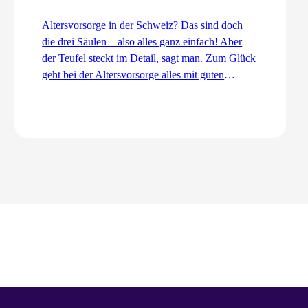
Altersvorsorge in der Schweiz? Das sind doch
die drei Säulen – also alles ganz einfach! Aber
der Teufel steckt im Detail, sagt man. Zum Glück
geht bei der Altersvorsorge alles mit guten
Dingen zu. Ordentlich und koordiniert. Auch
dank dem Koordinationsabzug.
Zum Artikel