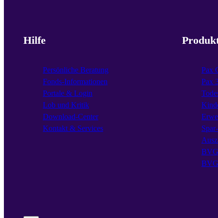
Hilfe
Produk
Persönliche Beratung
Pax 
Fonds-Informationen
Pax 
Portale & Login
Todes
Lob und Kritik
Kind
Download-Center
Erwe
Kontakt & Services
Spar
Ausz
BVG 
BVG 