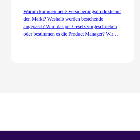
Warum kommen neue Versicherungsprodukte auf
den Markt? Weshalb werden bestehende
angepasst? Wird das per Gesetz vorgeschrieben
oder bestimmen es die Product Manager? Wir
erklären den Entwicklungsprozess aus der Sicht
des Product Management – von der Idee bis zur
Einführung.
Zum Artikel