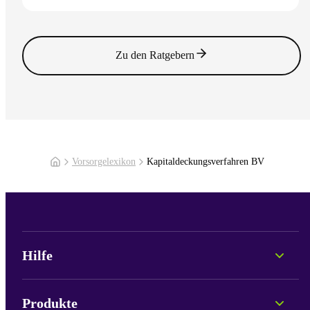
Zum Artikel
Zu den Ratgebern
Vorsorgelexikon
Kapitaldeckungsverfahren BV
Hilfe
Persönliche Beratung
Fonds-Informationen
Produkte