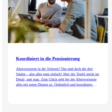
Koordiniert in die Pensionierung
Altersvorsorge in der Schweiz? Das sind doch die drei
Säulen – also alles ganz einfach! Aber der Teufel steckt im
Detail, sagt man. Zum Glück geht bei der Altersvorsorge
alles mit guten Dingen zu. Ordentlich und koordiniert.
Auch dank dem Koordinationsabzug.
Zum Artikel