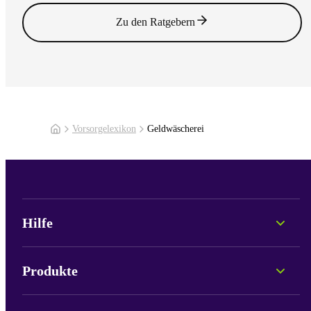
Zu den Ratgebern
Vorsorgelexikon
Geldwäscherei
Hilfe
Persönliche Beratung
Fonds-Informationen
Produkte
Portale & Login
Lob und Kritik
Pax Care
Neu