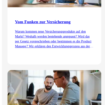
Vom Funken zur Versicherung
Warum kommen neue Versicherungsprodukte auf den
Markt? Weshalb werden bestehende angepasst? Wird das
per Gesetz vorgeschrieben oder bestimmen es die Product
Manager? Wir erklären den Entwicklungsprozess aus der
Sicht des Product Management – von der Idee bis zur
Einführung.
Zum Artikel