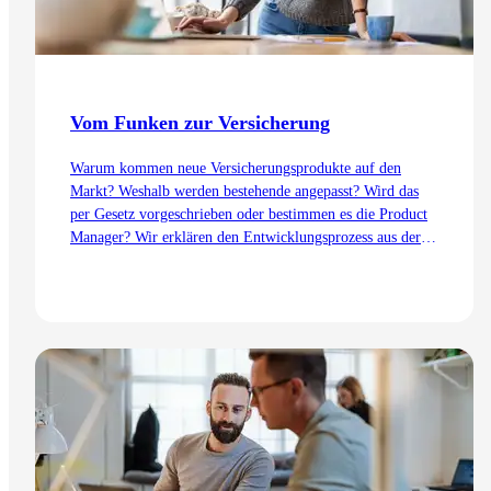
Vom Funken zur Versicherung
Warum kommen neue Versicherungsprodukte auf den
Markt? Weshalb werden bestehende angepasst? Wird das
per Gesetz vorgeschrieben oder bestimmen es die Product
Manager? Wir erklären den Entwicklungsprozess aus der
Sicht des Product Management – von der Idee bis zur
Einführung.
Zum Artikel