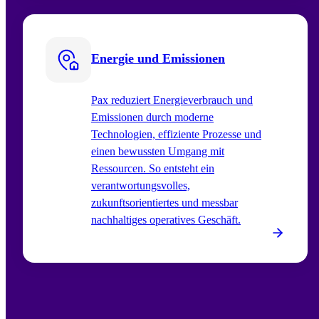
Energie und Emissionen
Pax reduziert Energieverbrauch und
Emissionen durch moderne
Technologien, effiziente Prozesse und
einen bewussten Umgang mit
Ressourcen. So entsteht ein
verantwortungsvolles,
zukunftsorientiertes und messbar
nachhaltiges operatives Geschäft.