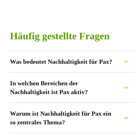
Häufig gestellte Fragen
Was bedeutet Nachhaltigkeit für Pax?
Nachhaltig sein heisst für Pax: An die Zukunft denken, aber im
Hier und Jetzt handeln. Langfristige Erfolge vor kurzfristige
In welchen Bereichen der
Gewinne stellen. Schritt für Schritt Emissionen reduzieren. Und
Nachhaltigkeit ist Pax aktiv?
das Leben für die Menschen lebenswert machen
Pax fokussiert sich auf vier Bereiche der Nachhaltigkeit: Nachhaltig
anlegen, Genossenschaft & Engagement, Nachhaltiger Arbeitgeber,
Warum ist Nachhaltigkeit für Pax ein
Emission & Energie
so zentrales Thema?
Als Versicherung einerseits und als Genossenschaft andererseits ist