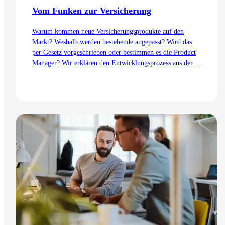
Vom Funken zur Versicherung
Warum kommen neue Versicherungsprodukte auf den
Markt? Weshalb werden bestehende angepasst? Wird das
per Gesetz vorgeschrieben oder bestimmen es die Product
Manager? Wir erklären den Entwicklungsprozess aus der
Sicht des Product Management – von der Idee bis zur
Einführung.
Zum Artikel