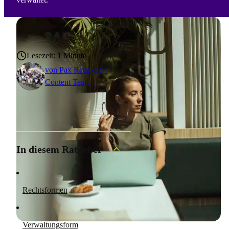
Lesezeit: 1 Minute
von
Pax Redaktion
Content Team
In diesem Ratgeber
Rechtsformen
Verwaltungsform