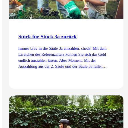
Stück für Stück 3a zurück
Immer brav in die Säule 3a einzahlen, check! Mit dem
Erreichen des Referenzalters können Sie sich das Geld
endlich auszahlen lassen. Aber Moment: Mit der
Auszahlung aus der 2. Säule und der Säule 3a fallen
Steuern an. Was tun? Wir zeigen Ihnen, warum ein
gestaffelter Bezug der Säule 3a sinnvoll ist.
Zum Artikel