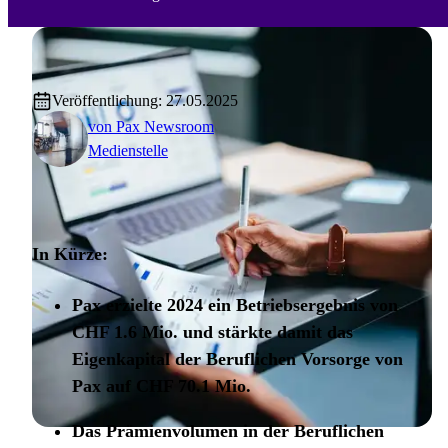
Veröffentlichung: 27.05.2025
von
Pax Newsroom
Medienstelle
In Kürze:
Pax erzielte 2024 ein Betriebsergebnis von
CHF 1.6 Mio. und stärkte damit das
Eigenkapital der Beruflichen Vorsorge von
Pax auf CHF 70.1 Mio.
Das Prämienvolumen in der Beruflichen